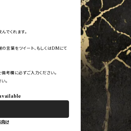
んでくれます。
謝の言葉をツイート、もしくはDMにて
 IDを備考欄に必ずご入力ください。
い。
available
方向け